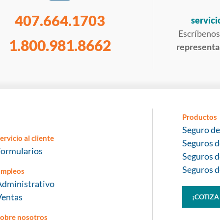
407.664.1703
servici
Escríbenos
1.800.981.8662
representan
Productos
Seguro de
ervicio al cliente
Seguros d
Formularios
Seguros d
Seguros d
Empleos
Administrativo
Ventas
¡COTIZ
obre nosotros